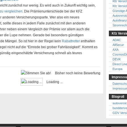
Kfz Versi
richt zunächst nur wenig. Es wird auch in Zukunft wichtig sein,
Kfz Versic
Günstige 
zu vergleichen
. Die Prämienunterschiede bei der KFZ
Autoversi
er anderen Versicherungssparte. Wer also ein neues
Autofinanz
, sollte dieses in jedem Falle zunächst mit den anderen
Stromrech
ahrer neben einem Vergleich der Prämie vor allem auch die
Kfz Versi
er die Lupe nehmen. Gerade bei besonders günstigen
ADAC
e Mängel. So ist hier in der Regel kein
Rabattretter
enthalten
AllSecur
gel nicht auf die “Einrede bei grober Fahrlässigkeit”. Kommt es
AXA
ünstig eingeschätzte Versicherung schnell als teures
CosmosDi
DEVK
Direct Lin
Europa
Bisher noch keine Bewertung
Impressu
Loading ...
Datenschu
Impressu
Blogroll
autoversi
bundderve
GDV Vers