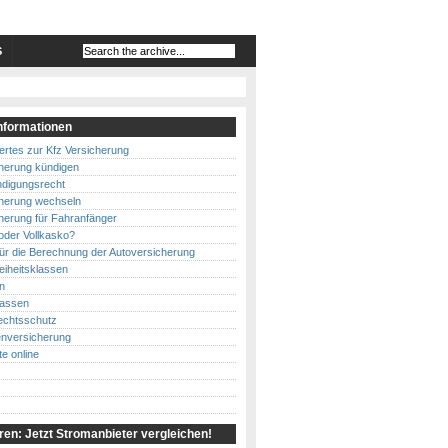
S
nformationen
rtes zur Kfz Versicherung
cherung kündigen
digungsrecht
cherung wechseln
herung für Fahranfänger
oder Vollkasko?
für die Berechnung der Autoversicherung
eiheitsklassen
n
lassen
echtsschutz
nversicherung
e online
en: Jetzt Stromanbieter vergleichen!