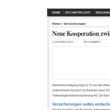
HOME
KFZ HAFTPFLICHT
TEILKASK
Home
»
Versicherungen
Neue Kooperation zwi
1 OKTOBER 2012
NO COMMENT
Stimmberechtigung liegt zu 51 bei der Alli
Unternehmen kürzlich im Rahmen einer Press
“VolkswagenAutoversicherung AG” ab April 
Versicherungen sollen einfach
Die Kooperation soll für beide Unternehme