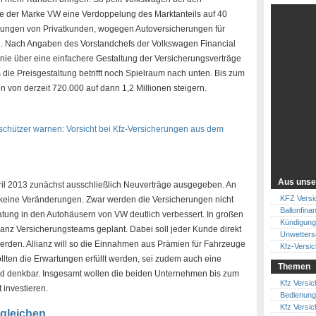
e der Marke VW eine Verdoppelung des Marktanteils auf 40
cherungen von Privatkunden, wogegen Autoversicherungen für
nd. Nach Angaben des Vorstandchefs der Volkswagen Financial
 Linie über eine einfachere Gestaltung der Versicherungsverträge
die Preisgestaltung betrifft noch Spielraum nach unten. Bis zum
 von derzeit 720.000 auf dann 1,2 Millionen steigern.
schützer warnen: Vorsicht bei Kfz-Versicherungen aus dem
Aus unse
ril 2013 zunächst ausschließlich Neuverträge ausgegeben. An
KFZ Versic
 keine Veränderungen. Zwar werden die Versicherungen nicht
Ballonfina
atung in den Autohäusern von VW deutlich verbessert. In großen
Kündigung 
lianz Versicherungsteams geplant. Dabei soll jeder Kunde direkt
Unwetters
rden. Allianz will so die Einnahmen aus Prämien für Fahrzeuge
Kfz-Versi
llten die Erwartungen erfüllt werden, sei zudem auch eine
Themen
d denkbar. Insgesamt wollen die beiden Unternehmen bis zum
Kfz Versic
 investieren.
Bedienung
Kfz Versic
gleichen