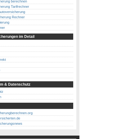
cherung berechnen
herung Tarifrechner
Autoversicherung
cherung Rechner
ierung
ner
cherungen im Detail
rekt
e
m & Datenschutz
tz
m
cherungberechnen.org
rsicherten.de
icherungsnews