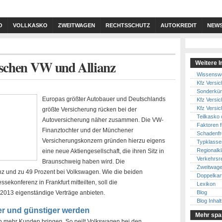
O
VOLLKASKO
ZWEITWAGEN
RECHTSSCHUTZ
AUTOKREDIT
NEW
schen VW und Allianz
Weitere I
Wissenswe
Kfz Versi
Sonderkün
Europas größter Autobauer und Deutschlands
Kfz Versi
Kfz Versic
größte Versicherung rücken bei der
Teilkasko 
Autoversicherung näher zusammen. Die VW-
Faktoren 
Finanztochter und der Münchener
Schadenfr
Versicherungskonzern gründen hierzu eigens
Typklasse
Regionalk
eine neue Aktiengesellschaft, die ihren Sitz in
Verkehrsr
Braunschweig haben wird. Die
Zweitwage
anz und zu 49 Prozent bei Volkswagen. Wie die beiden
Doppelkart
ekonferenz in Frankfurt mitteilten, soll die
Lexikon
2013 eigenständige Verträge anbieten.
Blog
Blog Inhalt
er und günstiger werden
Mehr spar
n mehr Kunden bringen. So peilt Volkswagen bei den