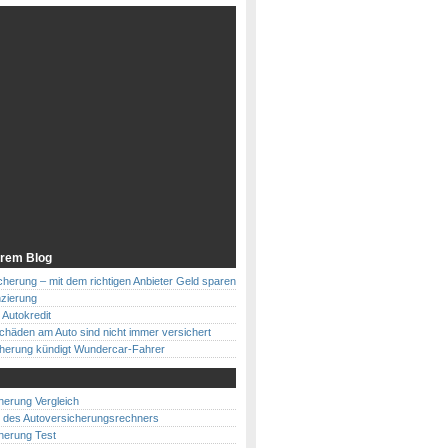
rem Blog
herung – mit dem richtigen Anbieter Geld sparen
nzierung
Autokredit
chäden am Auto sind nicht immer versichert
cherung kündigt Wundercar-Fahrer
herung Vergleich
 des Autoversicherungsrechners
herung Test