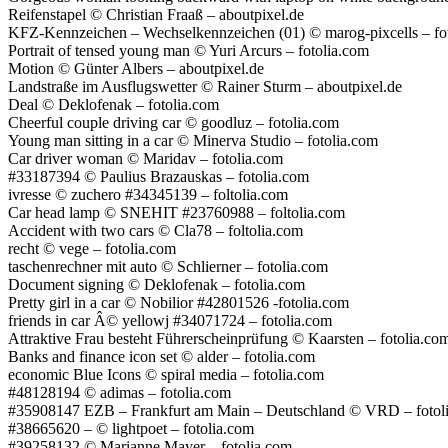
Reifenstapel © Christian Fraaß – aboutpixel.de
KFZ-Kennzeichen – Wechselkennzeichen (01) © marog-pixcells – fo
Portrait of tensed young man © Yuri Arcurs – fotolia.com
Motion © Günter Albers – aboutpixel.de
Landstraße im Ausflugswetter © Rainer Sturm – aboutpixel.de
Deal © Deklofenak – fotolia.com
Cheerful couple driving car © goodluz – fotolia.com
Young man sitting in a car © Minerva Studio – fotolia.com
Car driver woman © Maridav – fotolia.com
#33187394 © Paulius Brazauskas – fotolia.com
ivresse © zuchero #34345139 – foltolia.com
Car head lamp © SNEHIT #23760988 – foltolia.com
Accident with two cars © Cla78 – foltolia.com
recht © vege – fotolia.com
taschenrechner mit auto © Schlierner – fotolia.com
Document signing © Deklofenak – fotolia.com
Pretty girl in a car © Nobilior #42801526 -fotolia.com
friends in car Â© yellowj #34071724 – fotolia.com
Attraktive Frau besteht Führerscheinprüfung © Kaarsten – fotolia.co
Banks and finance icon set © alder – fotolia.com
economic Blue Icons © spiral media – fotolia.com
#48128194 © adimas – fotolia.com
#35908147 EZB – Frankfurt am Main – Deutschland © VRD – fotol
#38665620 – © lightpoet – fotolia.com
#39258132 © Marianne Mayer – fotolia.com