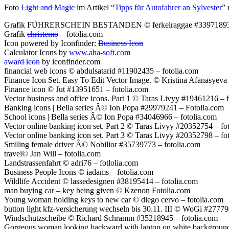
Foto
Light and Magic
im Artikel “
Tipps für Autofahrer an Sylvester
” 
Grafik FÜHRERSCHEIN BESTANDEN © ferkelraggae #33971893 –
Grafik
christemo
– fotolia.com
Icon powered by Iconfinder:
Business Icon
Calculator Icons by
www.aha-soft.com
award icon
by iconfinder.com
financial web icons © abdulsatarid #11902435 – fotolia.com
Finance Icon Set. Easy To Edit Vector Image. © Kristina Afanasyeva 
Finance icon © Jut #13951651 – fotolia.com
Vector business and office icons. Part 1 © Taras Livyy #19461216 – 
Banking icons | Bella series Â© Ion Popa #29979241 – Fotolia.com
School icons | Bella series Â© Ion Popa #34046966 – fotolia.com
Vector online banking icon set. Part 2 © Taras Livyy #20352754 – fo
Vector online banking icon set. Part 3 © Taras Livyy #20352798 – fo
Smiling female driver Â© Nobilior #35739773 – fotolia.com
travel© Jan Will – fotolia.com
Landstrassenfahrt © adri76 – fotlolia.com
Business People Icons © iadams – fotolia.com
Wildlife Accident © lassedesignen #38195414 – fotolia.com
man buying car – key being given © Kzenon Fotolia.com
Young woman holding keys to new car © diego cervo – fotolia.com
button light kfz-versicherung wechseln bis 30.11. III © WoGi #27779
Windschutzscheibe © Richard Schramm #35218945 – fotolia.com
Gorgeous woman looking backward with laptop on white background 