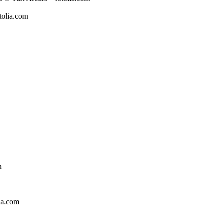
tolia.com
m
ia.com