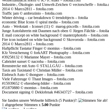
Weiberfastnacht feiern © K.- P. Adler – fotolia.com
Industrie-, Ökologie- und Umwelt-Zeichen © vectorscheffe – fotolia
2014 © Marco2811 – fotolia.com
Traffic jam © ambrozinio – fotolia.com
Winter driving – car breakdown © trendobjects – fotolia
economic Blue Icons © spiral media – fotolia.com
Auto – Werkstatt – Iconset (11) © marog-pixcells – fotolia.com
Junge Autofahrerin mit Daumen nach oben © Jürgen Fälchle – fotoli
E mail concept on white background © masterzphotofo – fotolia.com
Fire icon isolated on white background © Skovoroda – fotolia.com
2014 © Marco2811 – fotolia.com
Haftpflicht Tastatur Finger © momius – fotolia.com
Kfz Versicherung © forkART Photography – fotolia.com
#39258132 © Marianne Mayer – fotolia.com
Cabriolet sunset © nacroba – fotolia.com
Rennstrecke mit Auto © STALLGÄU – fotolia.com
Taxis am Taxistand © Christian Müller – fotolia.com
Einbruch Auto © thongsee – fotolia.com
Viele Fahrzeuge © Thaut Images – fotolia.com
#15939652 © ehrenberg-bilder – fotolia.com
#51870880 © momius – fotolia.com
Document signing © Deklofenak #46343727 – fotolia.com
Sie fanden unsere Webseite hilfreich (5 Punkte)?
:
1
abgegebene Stimmen x
5.00
Punkte