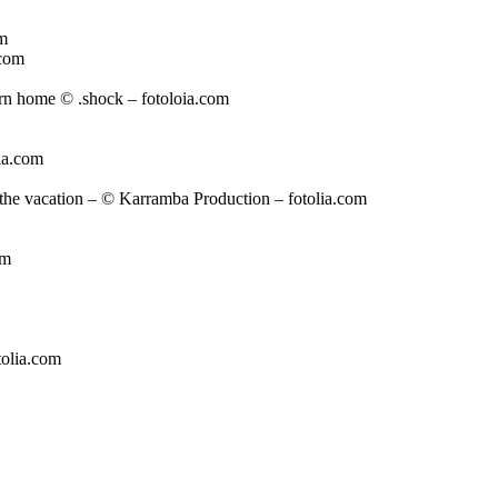
om
.com
rn home © .shock – fotoloia.com
lia.com
 the vacation – © Karramba Production – fotolia.com
om
tolia.com