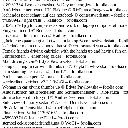
#35351354 Two cars crashed © Deyan Georgiev – fotolia.com
Aufkleben einer neuen HU Plakette © RioPatuca Images – fotolia.c
lachendes paar schaut auf das notebook © contrastwerkstatt – fotolia
#43909427 light trails © kalafoto – fotolia.com
#36425798 joyful couple relax and work on laptop computer at mode
Fingerrahmen J © Benicce – fotolia.com
upset man after car crash © Kadmy – fotolia.com
glückliches paar zeigt auf etwas am laptop © contrastwerkstatt – foto
lächelnder mann entspannt zu hause © contrastwerkstatt – fotolia.com
Female friends driving cabriolet with the hands up and having fun on
Führerschein © ehrenberg-bilder – fotolia.com
Man driving a car© Edyta Pawlowska – fotolia.com
Couple sitting in car with thumbs up © Edyta Pawlowska – fotolia.c
man standing near a car © adam121 – fotolia.com
An insurance expert. © loraks – fotolia.com
wechselkennzeichen v2 I © WoGi – fotolia.com
Woman in car giving thumbs up © Edyta Pawlowska – fotolia.com
Autoaufbruch mit Brecheisen und Schraubenzieher © RioPatuca – fo
sturmschaden durch kyrill © Andrea Seemann – fotolia.com
Side view of luxury sedan © Aleksei Demitsev – fotolia.com
PKW Maut Deutschland © Trueffelpix – fotolia.com
Finance icon © Jut #13951651 – fotolia.com
#58989374 © Jeanette Dietl – fotolia.com
stempel eckig sonderkündigung © WoGi – fotolia.com