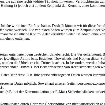
, die auf eine rechtswidrige Tätigkeit hinweisen. Verpflichtungen z
e Haftung ist jedoch erst ab dem Zeitpunkt der Kenntnis einer konkre
n Inhalte wir keinen Einfluss haben. Deshalb können wir für diese fre
 Seiten verantwortlich. Die verlinkten Seiten wurden zum Zeitpunkt der
manente inhaltliche Kontrolle der verlinkten Seiten ist jedoch ohne ko
umgehend entfernen.
n Seiten unterliegen dem deutschen Urheberrecht. Die Vervielfältigung,
 jeweiligen Autors bzw. Erstellers. Downloads und Kopien dieser Seite
n, werden die Urheberrechte Dritter beachtet. Insbesondere werden Inhal
tsprechenden Hinweis. Bei Bekanntwerden von Rechtsverletzungen wer
n Daten sehr ernst. D.h. Ihre personenbezogenen Daten werden vertraul
bezogener Daten möglich. Soweit auf unseren Seiten personenbezogene
is.
ernet (z.B. bei der Kommunikation per E-Mail) Sicherheitslücken aufwe
ontaktdaten durch Dritte zur Übersendung von nicht ausdrücklich ang