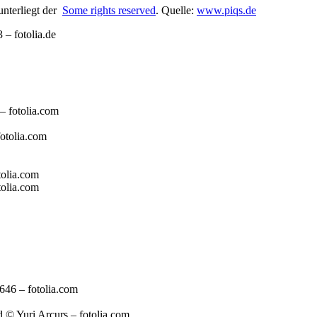
unterliegt der
Some rights reserved
. Quelle:
www.piqs.de
 fotolia.de
– fotolia.com
fotolia.com
tolia.com
tolia.com
646 – fotolia.com
© Yuri Arcurs – fotolia.com