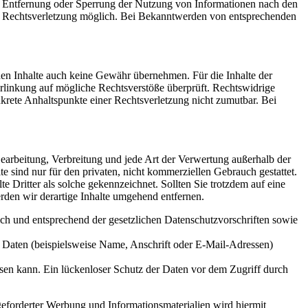
ur Entfernung oder Sperrung der Nutzung von Informationen nach den
ten Rechtsverletzung möglich. Bei Bekanntwerden von entsprechenden
mden Inhalte auch keine Gewähr übernehmen. Für die Inhalte der
 Verlinkung auf mögliche Rechtsverstöße überprüft. Rechtswidrige
nkrete Anhaltspunkte einer Rechtsverletzung nicht zumutbar. Bei
 Bearbeitung, Verbreitung und jede Art der Verwertung außerhalb der
 sind nur für den privaten, nicht kommerziellen Gebrauch gestattet.
te Dritter als solche gekennzeichnet. Sollten Sie trotzdem auf eine
den wir derartige Inhalte umgehend entfernen.
ich und entsprechend der gesetzlichen Datenschutzvorschriften sowie
 Daten (beispielsweise Name, Anschrift oder E-Mail-Adressen)
isen kann. Ein lückenloser Schutz der Daten vor dem Zugriff durch
eforderter Werbung und Informationsmaterialien wird hiermit