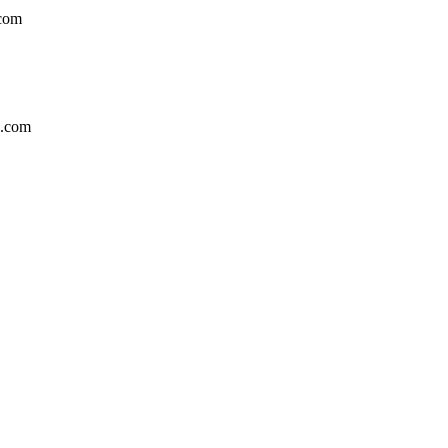
.com
a.com