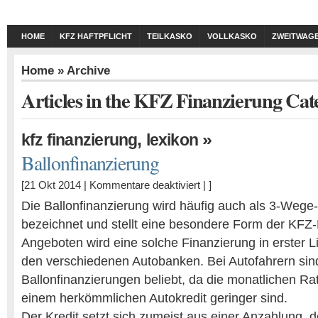
HOME
KFZ HAFTPFLICHT
TEILKASKO
VOLLKASKO
ZWEITWAG
Home
» Archive
Articles in the KFZ Finanzierung Cat
,
»
kfz finanzierung
lexikon
Ballonfinanzierung
[21 Okt 2014 |
Kommentare deaktiviert
| ]
Die Ballonfinanzierung wird häufig auch als 3-Wege
bezeichnet und stellt eine besondere Form der KFZ-
Angeboten wird eine solche Finanzierung in erster L
den verschiedenen Autobanken. Bei Autofahrern sin
Ballonfinanzierungen beliebt, da die monatlichen Ra
einem herkömmlichen Autokredit geringer sind.
Der Kredit setzt sich zumeist aus einer Anzahlung, 